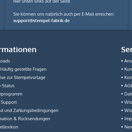
hier unten links auf der Seite.
Sie können uns natürlich auch per E-Mail erreichen:
support@stempel-fabrik.de
rmationen
Se
oads
Ans
Häufig gestellte Fragen
Kun
se zur Stempelvorlage
Kon
-Status
AG
erprogramm
Dat
/ Support
Wid
nd und Zahlungsbedingungen
Wid
mation & Rücksendungen
Imp
ellexikon
New