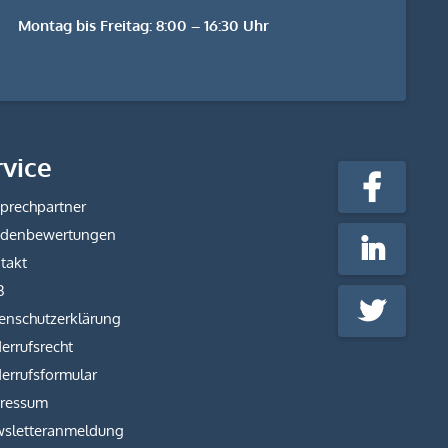
Montag bis Freitag: 8:00 – 16:30 Uhr
stempel-
rvice
fabrik.de
Facebook
@Social
prechpartner
Media
denbewertungen
LinkedIn
takt
B
Twitter
enschutzerklärung
errufsrecht
errufsformular
ressum
sletteranmeldung