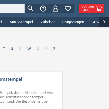
0
Artikel
0,00 €
el
Motivstempel
Zubehör
Prägezangen
Gravur | 

T
U
V
W
X
Y
Z
umstempel
Stempel, die als Handstempel wie
als selbstfärbende Stempel
tlich sind. Die Besonderheit bei
n Stempeln liegt in der