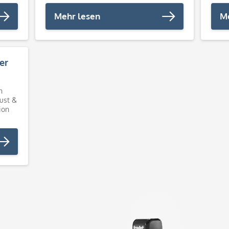
Kundenwünschen erstellt.
Datum
Dreh
Mehr lesen
M
er
n
ust &
ion
...