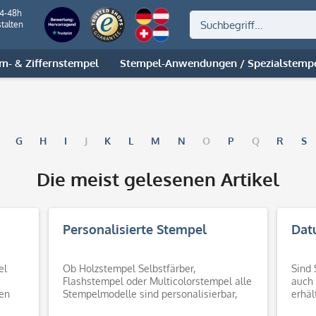
24-48h
talten
m- & Ziffernstempel
Stempel-Anwendungen / Spezialstemp
G
H
I
J
K
L
M
N
O
P
Q
R
S
Die meist gelesenen Artikel
Personalisierte Stempel
Dat
el
Ob Holzstempel Selbstfärber,
Sind 
Flashstempel oder Multicolorstempel alle
auch 
en
Stempelmodelle sind personalisierbar,
erhäl
d.h. jeder Stempel ist individuell nach
diese