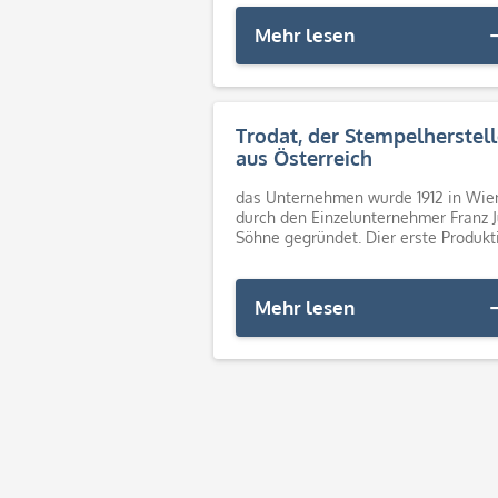
Mehr lesen
Trodat, der Stempelherstell
aus Österreich
das Unternehmen wurde 1912 in Wie
durch den Einzelunternehmer Franz J
Söhne gegründet. Dier erste Produkt
von Kunststoff- und Datumstempeln
erfolgte 1947. In diesem Jahr zieht das
Mehr lesen