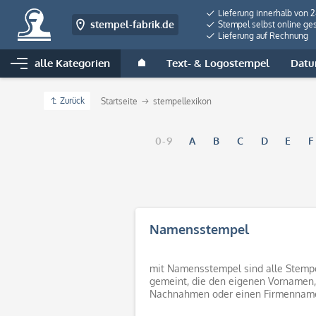
Lieferung innerhalb von 
stempel-fabrik.de
Stempel selbst online ges
Lieferung auf Rechnung
alle Kategorien
Text- & Logostempel
Datu
Zurück
Startseite
stempellexikon
0-9
A
B
C
D
E
F
Namensstempel
mit Namensstempel sind alle Stemp
gemeint, die den eigenen Vornamen,
Nachnahmen oder einen Firmennam
beinhalten.